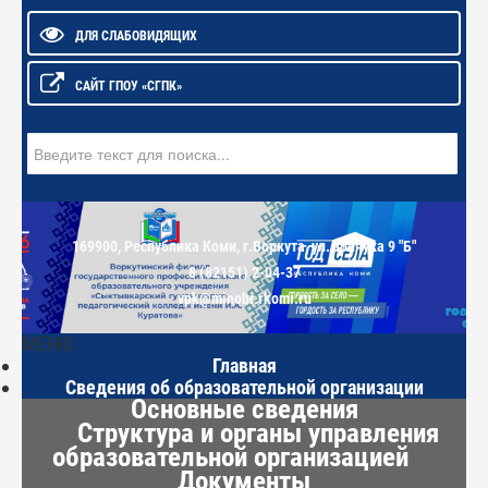
ДЛЯ СЛАБОВИДЯЩИХ
САЙТ ГПОУ «СГПК»
Поиск
169900, Республика Коми, г.Воркута, ул.Дончука 9 "Б"
8 (82151) 2-04-37
vpk@minobr.rkomi.ru
МЕНЮ
Главная
Сведения об образовательной организации
Основные сведения
Структура и органы управления
образовательной организацией
Документы